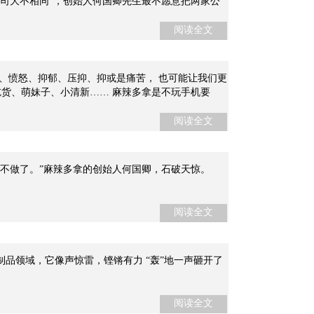
司大不相同”，创始人何国卿先生最不愿意把两家公
媳妇食品有限公司近20年在中国麻辣休闲食品行业
阅读全文
、愤怒、抑郁、压抑、抑或是痛苦， 也可能让我们更
吃货、萌妹子、小清新…… 麻辣多拿是不玩手机要
 麻辣多拿是给自己打
阅读全文
不做了。”麻辣多拿的创始人何国卿，石破天惊。
阅读全文
品领域，它像声惊雷，铿锵有力 “轰”地一声砸开了
阅读全文