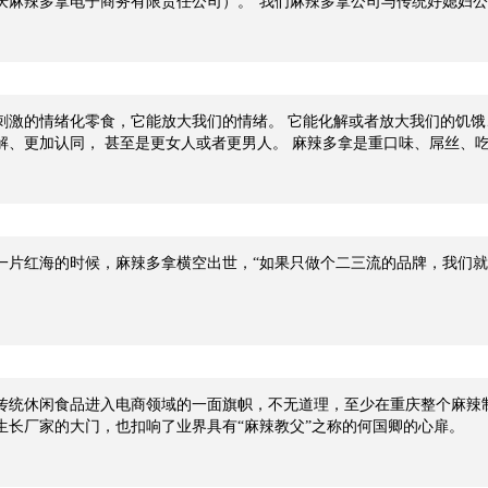
庆麻辣多拿电子商务有限责任公司）。“我们麻辣多拿公司与传统好媳妇公
公司是一家定位于新锐互联网麻辣休闲食品品牌的企业，传承母公司重庆好
刺激的情绪化零食，它能放大我们的情绪。 它能化解或者放大我们的饥饿
解、更加认同， 甚至是更女人或者更男人。 麻辣多拿是重口味、屌丝、
夜店要死…… 麻辣多拿就是个性， 麻辣多拿就是“劳资可不是吃素的”，
一片红海的时候，麻辣多拿横空出世，“如果只做个二三流的品牌，我们就
传统休闲食品进入电商领域的一面旗帜，不无道理，至少在重庆整个麻辣制
生长厂家的大门，也扣响了业界具有“麻辣教父”之称的何国卿的心扉。