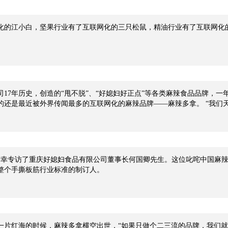
化的江小白，坚果行业有了互联网化的三只松鼠，精油行业有了互联网化
。
司17年历史，创造的“甩不脱”、“好媳妇好正点”等各类麻辣食品品牌，
的还是最近被外界传闻最多的互联网化的麻辣品牌——麻辣多拿。 “我们
国“麻辣教父”的何国卿口直心快。
里有幸专访了重庆好媳妇食品有限公司董事长何国卿先生。这位叱咤中国麻
整个手撕板筋行业标准的制订人。
一片红海的时候，麻辣多拿横空出世，“如果只做个二三流的品牌，我们就