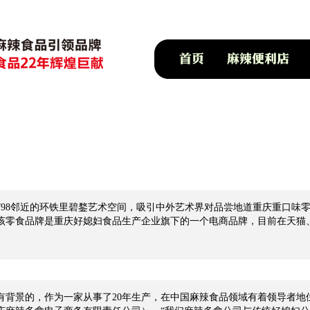
98邻近的环铁里碧鍪艺术空间，吸引中外艺术界对品尝地道重庆重口味零
该零食品牌是重庆好媳妇食品生产企业旗下的一个电商品牌，目前在天猫
肉干、腌菜为主打的休闲零食，为适应现代人快节奏、爱网购的生活方式
有背景的，作为一家从事了20年生产，在中国麻辣食品领域有着领导者地位