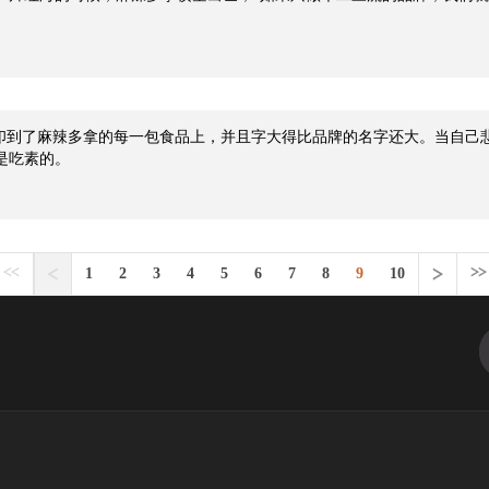
被印到了麻辣多拿的每一包食品上，并且字大得比品牌的名字还大。当自己
是吃素的。
1
2
3
4
5
6
7
8
9
10